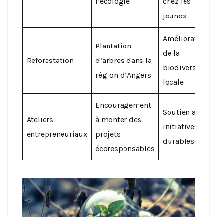
l’écologie
chez les
jeunes
Amélioration
Plantation
de la
Reforestation
d’arbres dans la
biodiversité
région d’Angers
locale
Encouragement
Soutien aux
Ateliers
à monter des
initiatives
entrepreneuriaux
projets
durables
écoresponsables