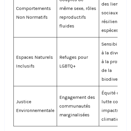
des liens
Comportements
même sexe, rôles
sociaux et
Non Normatifs
reproductifs
résilience des
fluides
espèces
Sensibilisati
à la diversité 
Espaces Naturels
Refuges pour
à la protectio
Inclusifs
LGBTQ+
de la
biodiversité
Équité dans l
Engagement des
Justice
lutte contre l
communautés
Environnementale
impacts
marginalisées
climatiques