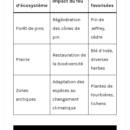
Impact du feu
d’écosystème
favorisées
Régénération
Pin de
Forêt de pins
des cônes de
Jeffrey,
pin
cèdre
Blé d’Inde,
Restauration de
Prairie
diverses
la biodiversité
herbes
Adaptation des
Plantes de
Zones
espèces au
tourbières,
arctiques
changement
lichens
climatique