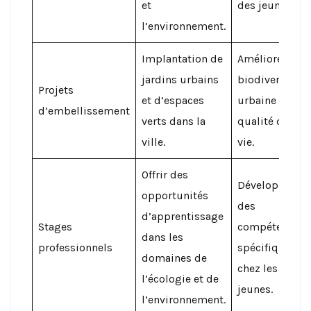
et
des jeunes.
l’environnement.
Implantation de
Améliorer la
jardins urbains
biodiversité
Projets
et d’espaces
urbaine et la
d’embellissement
verts dans la
qualité de
ville.
vie.
Offrir des
Développer
opportunités
des
d’apprentissage
Stages
compétences
dans les
professionnels
spécifiques
domaines de
chez les
l’écologie et de
jeunes.
l’environnement.