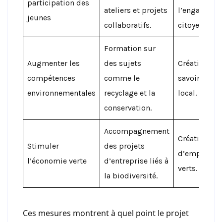
participation des
ateliers et projets
l’engageme
jeunes
collaboratifs.
citoyen.
Formation sur
Augmenter les
des sujets
Création d’
compétences
comme le
savoir-faire
environnementales
recyclage et la
local.
conservation.
Accompagnement
Création
Stimuler
des projets
d’emplois
l’économie verte
d’entreprise liés à
verts.
la biodiversité.
Ces mesures montrent à quel point le projet