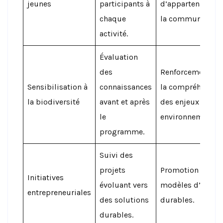
jeunes
participants à
d’appartenance à
chaque
la communauté.
activité.
Évaluation
des
Renforcement de
Sensibilisation à
connaissances
la compréhensio
la biodiversité
avant et après
des enjeux
le
environnementau
programme.
Suivi des
projets
Promotion de
Initiatives
évoluant vers
modèles d’affair
entrepreneuriales
des solutions
durables.
durables.