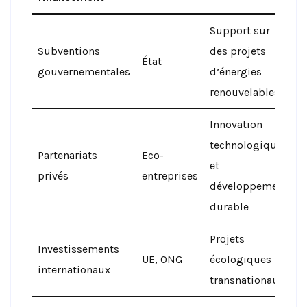
Support sur
Subventions
des projets
État
gouvernementales
d’énergies
renouvelables
Innovation
technologique
Partenariats
Eco-
et
privés
entreprises
développement
durable
Projets
Investissements
UE, ONG
écologiques
internationaux
transnationaux