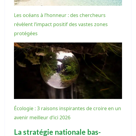
Les océans à l’honneur : des chercheurs
révèlent l’impact positif des vastes zones
protégées
Écologie : 3 raisons inspirantes de croire en un
avenir meilleur d’ici 2026
La stratégie nationale bas-