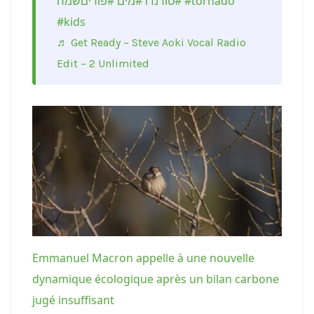
#פוריםשמח
#מים
#טורנדו
#tornado
#kids
♬ Get Ready – Steve Aoki Vocal Radio
Edit – 2 Unlimited
Emmanuel Macron appelle à une nouvelle
dynamique écologique après un bilan carbone
jugé insuffisant