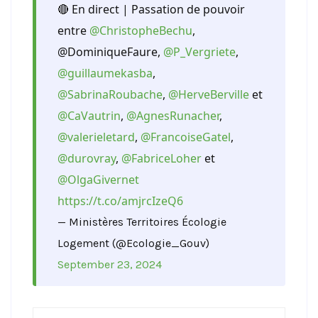
🔴 En direct | Passation de pouvoir
entre
@ChristopheBechu
,
@DominiqueFaure,
@P_Vergriete
,
@guillaumekasba
,
@SabrinaRoubache
,
@HerveBerville
et
@CaVautrin
,
@AgnesRunacher
,
@valerieletard
,
@FrancoiseGatel
,
@durovray
,
@FabriceLoher
et
@OlgaGivernet
https://t.co/amjrcIzeQ6
— Ministères Territoires Écologie
Logement (@Ecologie_Gouv)
September 23, 2024