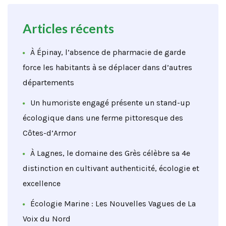
Articles récents
À Épinay, l’absence de pharmacie de garde
force les habitants à se déplacer dans d’autres
départements
Un humoriste engagé présente un stand-up
écologique dans une ferme pittoresque des
Côtes-d’Armor
À Lagnes, le domaine des Grès célèbre sa 4e
distinction en cultivant authenticité, écologie et
excellence
Écologie Marine : Les Nouvelles Vagues de La
Voix du Nord