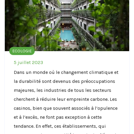
ECOLOGIE
5 juillet 2023
Dans un monde où le changement climatique et
la durabilité sont devenus des préoccupations
majeures, les industries de tous les secteurs
cherchent à réduire leur empreinte carbone. Les
casinos, bien que souvent associés à l’opulence
et à l’excès, ne font pas exception à cette
tendance. En effet, ces établissements, qui