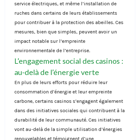
service électriques, et même l’installation de
ruches dans certains de leurs établissements
pour contribuer à la protection des abeilles. Ces
mesures, bien que simples, peuvent avoir un
impact notable sur l’empreinte
environnementale de l’entreprise.
L’engagement social des casinos :
au-delà de l’énergie verte
En plus de leurs efforts pour réduire leur
consommation d’énergie et leur empreinte
carbone, certains casinos s’engagent également
dans des initiatives sociales qui contribuent à la
durabilité de leur communauté. Ces initiatives
vont au-delà de la simple utilisation d’énergies
renouvelables et témoignent d’une