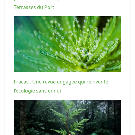
Terrasses du Port
Fracas : Une revue engagée qui réinvente
l’écologie sans ennui