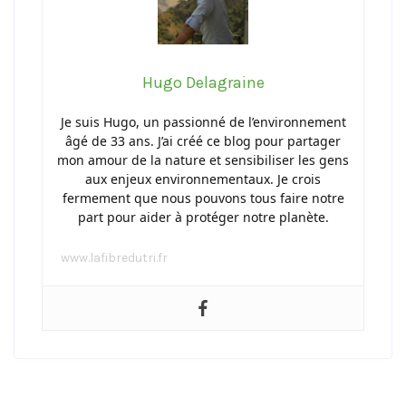
Hugo Delagraine
Je suis Hugo, un passionné de l’environnement
âgé de 33 ans. J’ai créé ce blog pour partager
mon amour de la nature et sensibiliser les gens
aux enjeux environnementaux. Je crois
fermement que nous pouvons tous faire notre
part pour aider à protéger notre planète.
www.lafibredutri.fr