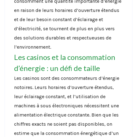
consomment une quantité importante d’énergie
en raison de leurs horaires d’ouverture étendus
et de leur besoin constant d’éclairage et
d’électricité, se tournent de plus en plus vers
des solutions durables et respectueuses de
l’environnement.
Les casinos et la consommation
d’énergie : un défi de taille
Les casinos sont des consommateurs d’énergie
notoires. Leurs horaires d’ouverture étendus,
leur éclairage constant, et l’utilisation de
machines à sous électroniques nécessitent une
alimentation électrique constante. Bien que les
chiffres exacts ne soient pas disponibles, on
estime que la consommation énergétique d’un