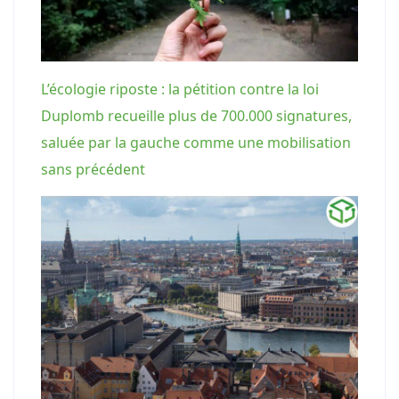
L’écologie riposte : la pétition contre la loi
Duplomb recueille plus de 700.000 signatures,
saluée par la gauche comme une mobilisation
sans précédent