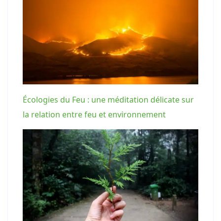
Écologies du Feu : une méditation délicate sur
la relation entre feu et environnement