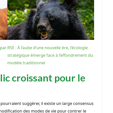
 par
RSE : À l’aube d’une nouvelle ère, l’écologie
stratégique émerge face à l’effondrement du
modèle traditionnel
ic croissant pour le
pourraient suggérer, il existe un large consensus
modification des modes de vie pour contrer le