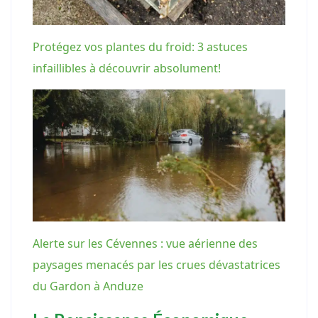
Protégez vos plantes du froid: 3 astuces
infaillibles à découvrir absolument!
Alerte sur les Cévennes : vue aérienne des
paysages menacés par les crues dévastatrices
du Gardon à Anduze