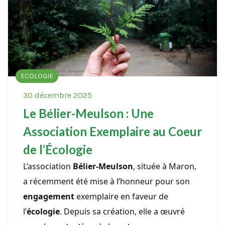
ECOLOGIE
30 décembre 2025
Le Bélier-Meulson : Une
Association Exemplaire au Coeur
de l’Écologie
L’association
Bélier-Meulson
, située à Maron,
a récemment été mise à l’honneur pour son
engagement
exemplaire en faveur de
l’
écologie
. Depuis sa création, elle a œuvré