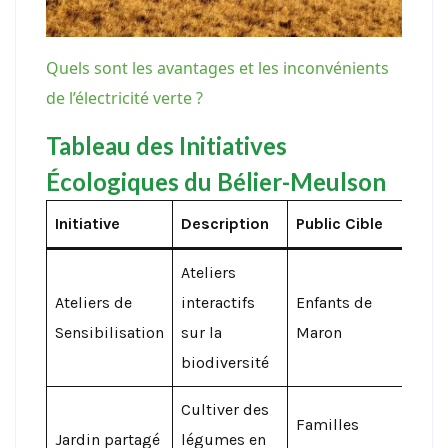
Quels sont les avantages et les inconvénients
de l’électricité verte ?
Tableau des Initiatives
Écologiques du Bélier-Meulson
Initiative
Description
Public Cible
Imp
Ateliers
Augm
Ateliers de
interactifs
Enfants de
de l
Sensibilisation
sur la
Maron
écol
biodiversité
Cultiver des
Renf
Familles
Jardin partagé
légumes en
des 