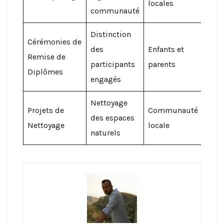
locales
communauté
com
Distinction
Cérémonies de
Valo
des
Enfants et
Remise de
l’en
participants
parents
Diplômes
écol
engagés
Nettoyage
Amél
Projets de
Communauté
des espaces
l’en
Nettoyage
locale
naturels
local