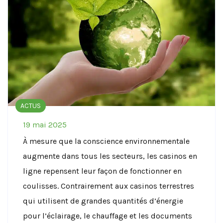
ACTUS
19 mai 2025
À mesure que la conscience environnementale
augmente dans tous les secteurs, les casinos en
ligne repensent leur façon de fonctionner en
coulisses. Contrairement aux casinos terrestres
qui utilisent de grandes quantités d’énergie
pour l’éclairage, le chauffage et les documents