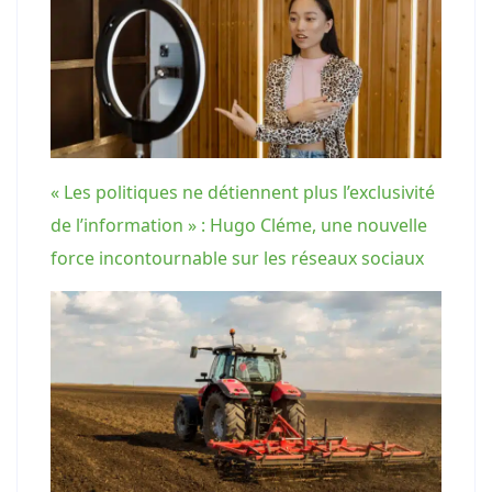
« Les politiques ne détiennent plus l’exclusivité
de l’information » : Hugo Cléme, une nouvelle
force incontournable sur les réseaux sociaux