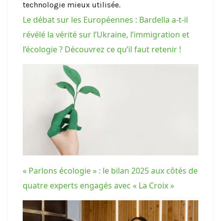
technologie mieux utilisée.
Le débat sur les Européennes : Bardella a-t-il
révélé la vérité sur l’Ukraine, l’immigration et
l’écologie ? Découvrez ce qu’il faut retenir !
« Parlons écologie » : le bilan 2025 aux côtés de
quatre experts engagés avec « La Croix »