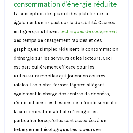
consommation d’énergie réduite
La conception des jeux et des plateformes a
également un impact sur la durabilité. Casinos
en ligne qui utilisent
techniques de codage vert
,
des temps de chargement rapides et des
graphiques simples réduisent la consommation
d’énergie sur les serveurs et les lecteurs. Ceci
est particulièrement efficace pour les
utilisateurs mobiles qui jouent en courtes
rafales. Les plates-formes légères allègent
également la charge des centres de données,
réduisant ainsi les besoins de refroidissement et
la consommation globale d’énergie, en
particulier lorsqu’elles sont associées à un
hébergement écologique. Les joueurs en