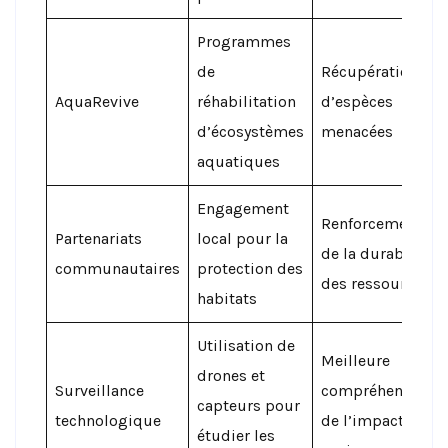
Programmes
de
Récupération
AquaRevive
réhabilitation
d’espèces
d’écosystèmes
menacées
aquatiques
Engagement
Renforcement
Partenariats
local pour la
de la durabilité
communautaires
protection des
des ressources
habitats
Utilisation de
Meilleure
drones et
Surveillance
compréhension
capteurs pour
technologique
de l’impact
étudier les