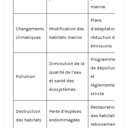
marine
Plans
Changements
Modification des
d’adaptation et
climatiques
habitats marins
réduction des
émissions
Programmes
Diminution de la
de dépollution
qualité de l’eau
Pollution
et
et santé des
réglementation
écosystèmes
stricte
Restauration
Destruction
Perte d’espèces
des habitats et
des habitats
endommagées
reboisement