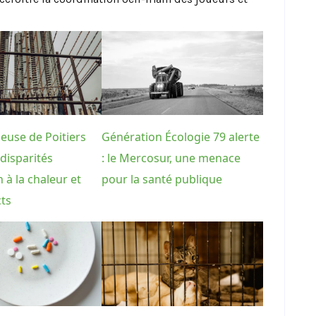
euse de Poitiers
Génération Écologie 79 alerte
 disparités
: le Mercosur, une menace
n à la chaleur et
pour la santé publique
cts