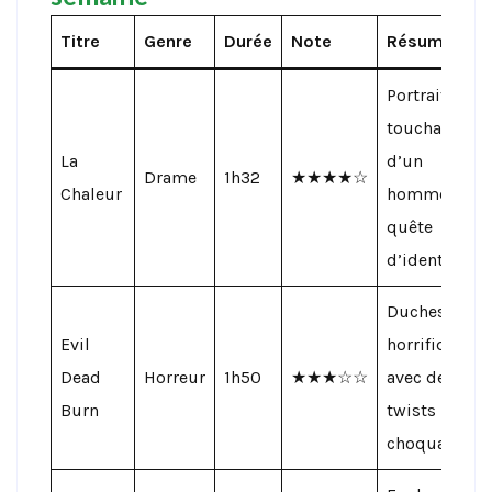
Titre
Genre
Durée
Note
Résumé
Portrait
touchant
La
d’un
Drame
1h32
★★★★☆
Chaleur
homme en
quête
d’identité.
Duchesse
Evil
horrifique
Dead
Horreur
1h50
★★★☆☆
avec des
Burn
twists
choquants.