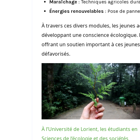
Maraîchage
: Techniques agricoles dura
Énergies renouvelables
: Pose de pannea
À travers ces divers modules, les jeunes
développant une conscience écologique.
offrant un soutien important à ces jeunes
défavorisés.
À l’Université de Lorient, les étudiants en
Sciences de l’écologie et des sociétés